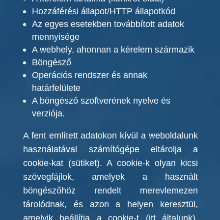
Hozzáférési állapot/HTTP állapotkód
Az egyes esetekben továbbított adatok
mennyisége
A webhely, ahonnan a kérelem származik
Böngésző
Operációs rendszer és annak
határfelülete
A böngésző szoftverének nyelve és
verziója.
A fent említett adatokon kívül a weboldalunk
használatával számítógépe eltárolja
a
cookie-kat (sütiket). A cookie-k olyan kicsi
szövegfájlok, amelyek a használt
böngészőhöz rendelt merevlemezen
tárolódnak, és azon a helyen keresztül,
amelyik beállítja a cookie-t (itt általunk),