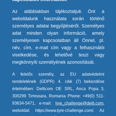
Az alábbiakban tájékoztatjuk Önt a
weboldalunk használata során tört
énő
személyes adatai begyűjtéséről.
Személyes
adat minden olyan információ, amely
személyesen kapcsolatban áll Önnel, pl.
név, cím, e-mail cím vagy a felhasználói
viselkedése, és lehetővé teszi vagy
megkönnyíti személyének azonosítását.
A felelős
személy, az EU adatvédelmi
rendeletének (GDPR) 4. cikk (7) bekezdése
értelmében: Delticom
OE SRL, Anca Popa 3,
300299 Timisoara, Romania Phone: +49(0) 511-
93634-5471
, e-mail:
tyre_challenge@delti.com
,
weboldal: https://www.tyre-challenge.com/. Az