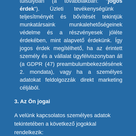
túlsúlyban (a továbbiakban: “
jogos
érdek
”
). Üzleti tevékenységünk
teljesítményét és bővítését tekintjük
munkatársaink munkalehetőségeinek
védelme és a részvényesek jóléte
érdekében, mint alapvető érdekünk. Így
jogos érdek megítélhető, ha az érintett
személy és a vállalat ügyfélviszonyban áll
(a GDPR (47) preambulumbekezdésének
2. mondata), vagy ha a személyes
adatokat feldolgozzák direkt marketing
céljából.
3. Az Ön jogai
A velünk kapcsolatos személyes adatok
tekintetében a következő jogokkal
rendelkezik: