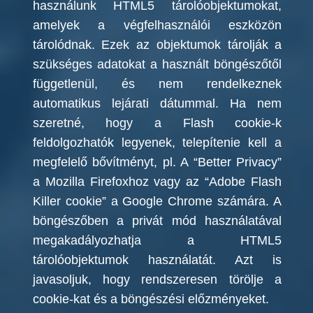
használunk HTML5 tárolóobjektumokat,
amelyek a végfelhasználói eszközön
tárolódnak. Ezek az objektumok tárolják a
szükséges adatokat a használt böngészőtől
függetlenül, és nem rendelkeznek
automatikus lejárati dátummal. Ha nem
szeretné, hogy a Flash cookie-k
feldolgozhatók legyenek, telepítenie kell a
megfelelő bővítményt, pl. A “Better Privacy”
a Mozilla Firefoxhoz vagy az “Adobe Flash
Killer cookie” a Google Chrome számára. A
böngészőben a privát mód használatával
megakadályozhatja a HTML5
tárolóobjektumok használatát. Azt is
javasoljuk, hogy rendszeresen törölje a
cookie-kat és a böngészési előzményeket.