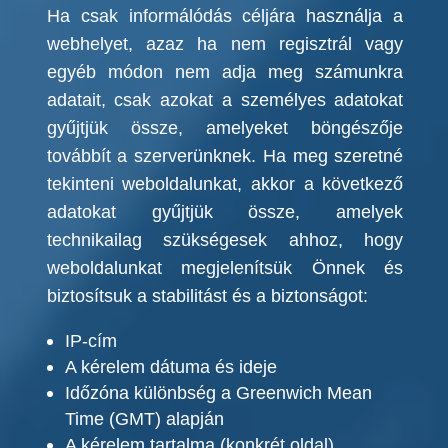
Ha csak informálódás céljára használja a
webhelyet, azaz ha nem regisztrál vagy
egyéb módon nem adja meg számunkra
adatait, csak azokat a személyes adatokat
gyűjtjük össze, amelyeket böngészője
továbbít a szerverünknek. Ha meg szeretné
tekinteni weboldalunkat, akkor a következő
adatokat gyűjtjük össze, amelyek
technikailag szükségesek ahhoz, hogy
weboldalunkat megjelenítsük Önnek és
biztosítsuk a stabilitást és a biztonságot:
IP-cím
A kérelem dátuma és ideje
Időzóna különbség a Greenwich Mean
Time (GMT) alapján
A kérelem tartalma (konkrét oldal)