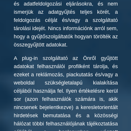
és adatfeldolgozási eljárásokra, és nem
ismerjük az adatgyűjtés teljes körét, a
feldolgozás célját és/vagy a szolgáltató
tárolási idejét. Nincs információnk arról sem,
hogy a gyűjtőszolgáltatók hogyan törölték az
összegyűjtött adatokat.
A plug-in szolgáltató az Önről gyűjtött
adatokat felhasználói profilként tárolja, és
ezeket a reklámozás, piackutatás és/vagy a
weboldal szükségletalapú kialakítása
céljából használja fel. Ilyen értékelésre kerül
sor (azon felhasználók számára is, akik
nincsenek bejelentkezve) a keresletorientált
hirdetések bemutatása és a közösségi
hálózat többi felhasználójának tájékoztatása