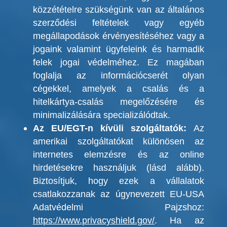
közzétételre szükségünk van az általános
szerződési feltételek vagy egyéb
megállapodások érvényesítéséhez vagy a
jogaink valamint ügyfeleink és harmadik
felek jogai védelméhez. Ez magában
foglalja az információcserét olyan
cégekkel, amelyek a csalás és a
hitelkártya-csalás megelőzésére és
minimalizálására specializálódtak.
Az EU/EGT-n kívüli szolgáltatók:
Az
amerikai szolgáltatókat különösen az
internetes elemzésre és az online
hirdetésekre használjuk (lásd alább).
Biztosítjuk, hogy ezek a vállalatok
csatlakozzanak az úgynevezett EU-USA
Adatvédelmi Pajzshoz
:
https://www.privacyshield.gov/
. Ha az