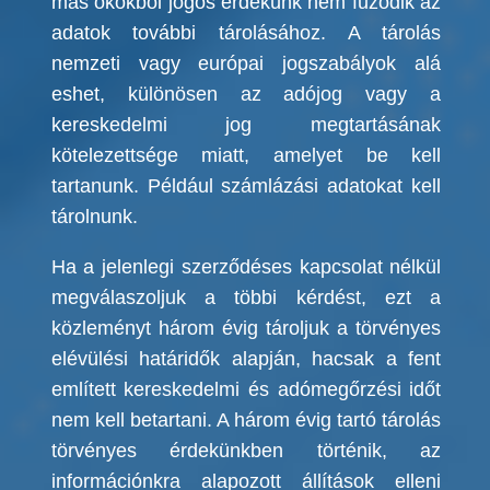
más okokból jogos érdekünk nem fűződik az
adatok további tárolásához. A tárolás
nemzeti vagy európai jogszabályok alá
eshet, különösen az adójog vagy a
kereskedelmi jog megtartásának
kötelezettsége miatt, amelyet be kell
tartanunk. Például számlázási adatokat kell
tárolnunk.
Ha a jelenlegi szerződéses kapcsolat nélkül
megválaszoljuk a többi kérdést, ezt a
közleményt három évig tároljuk a törvényes
elévülési határidők alapján, hacsak a fent
említett kereskedelmi és adómegőrzési időt
nem kell betartani. A három évig tartó tárolás
törvényes érdekünkben történik, az
információnkra alapozott állítások elleni