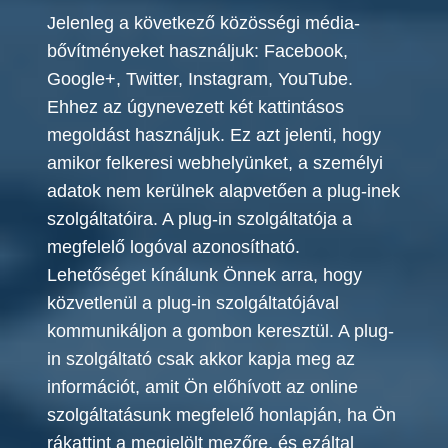
Jelenleg a következő közösségi média-
bővítményeket használjuk: Facebook,
Google+, Twitter, Instagram, YouTube.
Ehhez az úgynevezett két kattintásos
megoldást használjuk. Ez azt jelenti, hogy
amikor felkeresi webhelyünket, a személyi
adatok nem kerülnek alapvet
ően
a plug-inek
szolgáltatóira. A plug-in szolgáltatója a
megfelelő logóval azonosítható.
Lehetőséget kínálunk Önnek arra, hogy
közvetlenül a plug-in szolgáltatójával
kommunikáljon a gombon keresztül. A plug-
in szolgáltató csak akkor kapja meg az
információt, amit Ön előhívott az online
szolgáltatásunk megfelelő honlapján, ha Ön
rákattint a megjelölt mezőre, és ezáltal