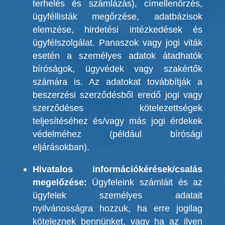
terhelés és számlázás), címellenőrzés,
ügyféllisták megőrzése, adatbázisok
elemzése, hirdetési intézkedések és
ügyfélszolgálat. Panaszok vagy jogi viták
esetén a személyes adatok átadhatók
bíróságok, ügyvédek vagy szakértők
számára is. Az adatokat továbbítják a
beszerzési szerződésből eredő jogi vagy
szerződéses kötelezettségek
teljesítéséhez és/vagy más jogi érdekek
védelméhez (például bírósági
eljárásokban).
Hivatalos információkérések/csalás
megelőzése:
Ügyfeleink számláit és az
ügyfelek személyes adatait
nyilvánosságra hozzuk, ha erre jogilag
köteleznek bennünket, vagy ha az ilyen