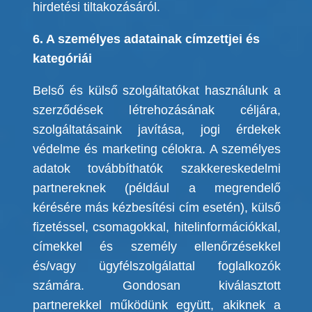
hirdetési tiltakozásáról.
6. A személyes adatainak címzettjei és
kategóriái
Belső és külső szolgáltatókat használunk a
szerződések l
étrehozásának céljára
,
szolgáltatásaink javítása, jogi érdekek
védelme és marketing célokra.
A személyes
adatok továbbíthatók szakkereskedelmi
partnereknek (például a megrendelő
kérésére más kézbesítési cím esetén), külső
fizetéssel, csomagokkal, hitelinformációkkal,
címekkel és személy ellenőrzésekkel
és/vagy ügyfélszolgálattal foglalkozók
számára.
Gondosan kiválasztott
partnerekkel működünk együtt, akiknek a