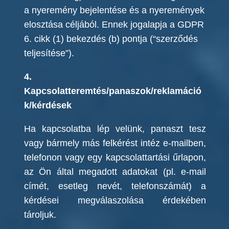
a nyeremény bejelentése és a nyeremények
elosztása céljából. Ennek jogalapja a GDPR
6. cikk (1) bekezdés (b) pontja (“szerződés
teljesítése”).
4.
Kapcsolatteremtés/panaszok/reklam
áció
k
/kérdések
Ha kapcsolatba lép velünk, panaszt tesz
vagy bármely más felkérést intéz e-mailben,
telefonon vagy egy kapcsolattartási űrlapon,
az Ön által megadott adatokat (pl. e-mail
címét, esetleg nevét, telefonszámát) a
kérdései megválaszolása érdekében
tároljuk.