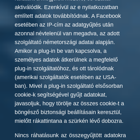
aktiválódik. Ezenkívül az e nyilatkozatban
említett adatok továbbítódnak. A Facebook
esetében az IP-cím az adatgyűjtés után
azonnal
névtelenül van megadva, az adott
szolgáltató németországi adatai alapján.
Amikor a plug-in be van kapcsolva, a
személyes adatok átkerülnek a megfelelő
plug-in szolgáltatóhoz, és ott tárolódnak
(amerikai szolgáltatók esetében az USA-
ban). Mivel a plug-in szolgáltató elsősorban
cookie-k segítségével gyűjt adatokat,
javasoljuk, hogy törölje az összes cookie-t a
böngésző biztonsági beállításain keresztül,
mielőtt rákattintana a szürkén lévő dobozra.
Nincs ráhatásunk az összegyűjtött adatokra