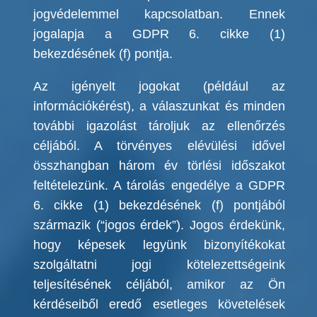
jogvédelemmel kapcsolatban. Ennek
jogalapja a GDPR 6. cikke (1)
bekezdésének (f) pontja.
Az igényelt jogokat (például az
információkérést), a válaszunkat és minden
további igazolást tároljuk az ellenőrzés
céljából. A törvényes elévülési idővel
összhangban három év törlési időszakot
feltételezünk. A tárolás engedélye a GDPR
6. cikke (1) bekezdésének (f) pontjából
származik (“jogos érdek”). Jogos érdekünk,
hogy képesek legyünk bizonyítékokat
szolgáltatni jogi kötelezettségeink
teljesítésének céljából, amikor az Ön
kérdéseiből eredő esetleges követelések