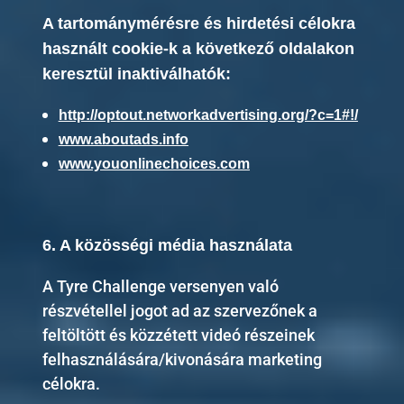
A tartománymérésre és hirdetési célokra
használt cookie-k a következő oldalakon
keresztül inaktiválhatók:
http://optout.networkadvertising.org/?c=1#!/
www.aboutads.info
www.youonlinechoices.com
6. A közösségi média használata
A Tyre Challenge versenyen való
részvétellel jogot ad az szervezőnek a
feltöltött és közzétett videó részeinek
felhasználására/kivonására marketing
célokra.