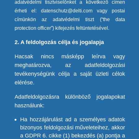
adatvédelmi tisztviselőnket a következő címen
érheti el: datenschutz@delti.com vagy postai
címünkön az adatvédelmi tiszt (“the data
protection officer”) kifejezés feltüntetésével.
2. A feldolgozás célja és jogalapja
Hacsak nincs másképp leírva vagy
meghat
ározva
, az adatfeldolgozási
tevékenységünk célja a saját üzleti célok
elérése.
Adatfeldolgozásra különböző jogalapokat
használunk:
Ha hozzájárulást ad a személyes adatok
bizonyos feldolgozási műveleteihez, akkor
a GDPR 6. cikke (1) bekezdés (a) pontja a