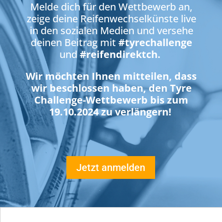
Melde dich für den Wettbewerb an,
zeige deine Reifenwechselkünste live
in den sozialen Medien und versehe
deinen Beitrag mit
#tyrechallenge
und
#reifendirektch.
Wir möchten Ihnen mitteilen, dass
wir beschlossen haben, den Tyre
Challenge-Wettbewerb bis zum
19.10.2024 zu verlängern!
Jetzt anmelden