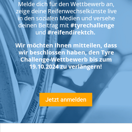
Melde dich für den Wettbewerb an,
zeige deine Reifenwechselkünste live
in den sozialen Medien und versehe
deinen Beitrag mit
#tyrechallenge
und
#reifendirektch.
Wir möchten Ihnen mitteilen, dass
wir beschlossen haben, den Tyre
Challenge-Wettbewerb bis zum
19.10.2024 zu verlängern!
Jetzt anmelden