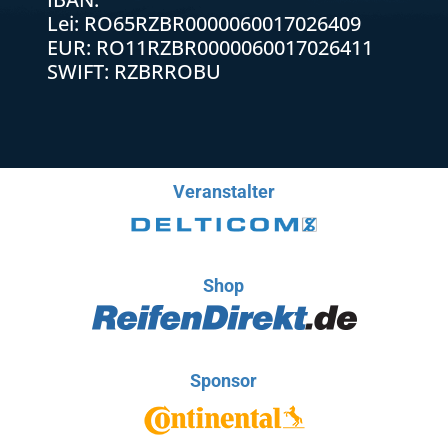
Lei: RO65RZBR0000060017026409
EUR: RO11RZBR0000060017026411
SWIFT: RZBRROBU
Veranstalter
Shop
Sponsor